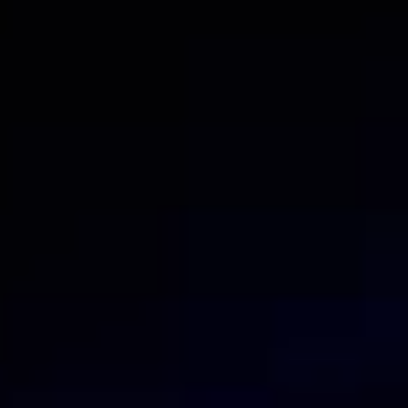
Perché bloccare per IP invece che solo per domini
Potrebbero interessa
Altre funzionalità
Protezione contro malware