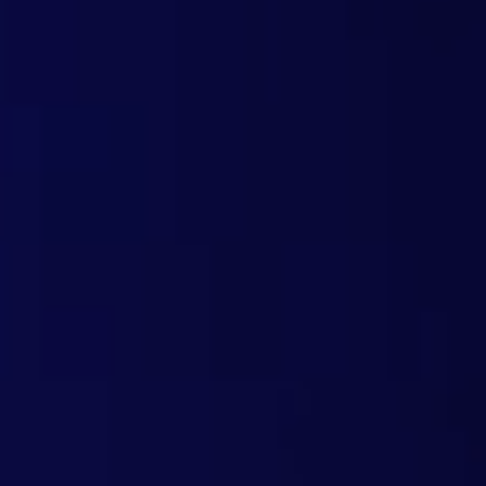
Rete Anycast e copertura globale (161 nodi)
Protezione basata sul DNS contro tutti i tip
Integrazione delle liste governative
Categorie di domini personalizzabili (oltre 71
Filtraggio granulare dei contenuti indesidera