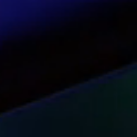
Opzione “White Label” con utilizzo del marc
Assistenza alle vendite per i partner tramit
Sito web multilingue (inglese, spagnolo, itali
Materiale informativo su richiesta
Strumenti di marketing e comunicazioni pro