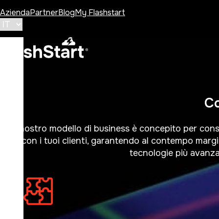
Azienda
Partner
Blog
My Flashstart
Co
Il nostro modello di business è concepito per cons
con i tuoi clienti, garantendo al contempo margin
tecnologie più avanza