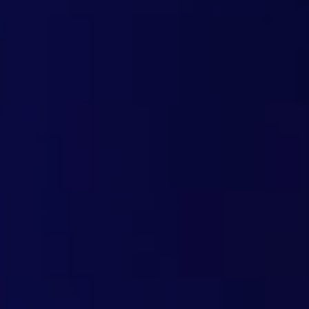
Sicurezza delle connessioni remote
Geoblocking avanzato
Compatibile con qualsiasi dispositivo
Facile da installare e integrare
Basato su cloud: aggiornamenti automatici
Reportistica dettagliata in tempo reale