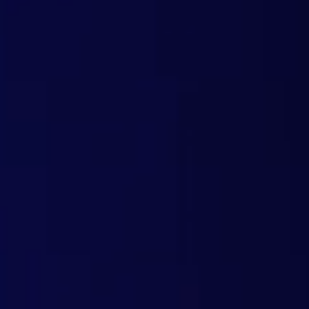
Link personalizzati
Approfitta delle nostre campagne di prova personalizzandole con il tuo 
rafforzando così la tua posizione di fornitore di soluzioni di sicurezza.
Promo email
In pochi minuti potrai creare una campagna email personalizzata con il t
dai nostri esperti di marketing. FlashStart non utilizzerà mai i dati dei d