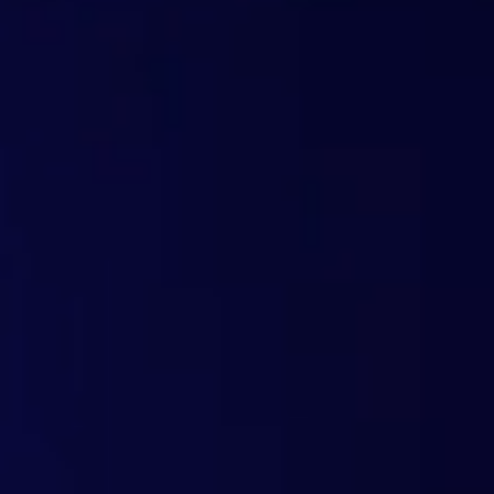
Integrazione perfetta nella vostra infrastruttura di ret
dell'IP pubblico. Tariffazione basata sul traffico, senza
OEMs & Produttori
Integrazione del filtraggio dei contenuti direttamente nei
soluzioni personalizzate per ogni esigenza tecnica e az