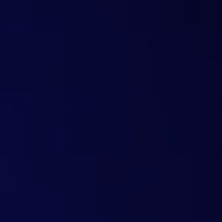
Vendi di più
con meno fatica
Strumenti per i Partner
Strumenti pronti all’uso che possono essere personalizzati 
posizionarti come fornitore di soluzioni per i clienti finali.
Trial in a Box
Con un solo clic puoi stampare un codice PIN che consente ai tuoi clienti 
dispositivi che distribuisci. Quando i clienti vedranno i primi rapporti 