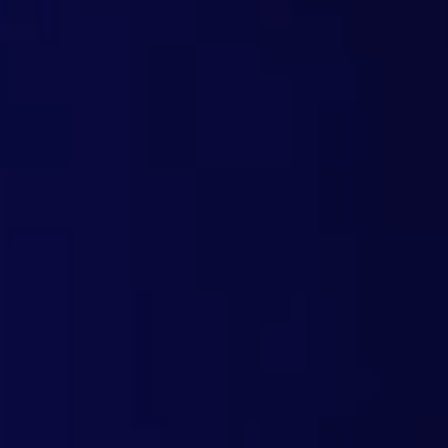
Vantaggi tecnologici
Scansione web tramite intelligenza artificia
Apprendimento automatico con un’accuratezz