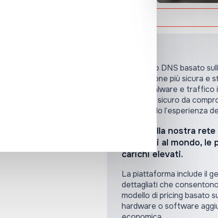
Soluzione
Il filtraggio DNS basato sull
connessione più sicura e s
DDoS, malware e traffico ind
pubblici al sicuro da compr
migliorando l’esperienza del
Grazie alla nostra rete
affidabili al mondo, l
carichi elevati.
La piattaforma include il ge
dettagliati che consentono
modello di pricing basato su
hardware o software aggiun
economica.