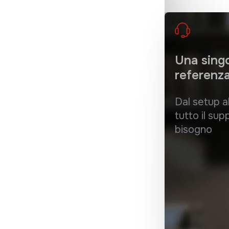
Una sing
referenz
Dal setup al
tutto il sup
bisogno
sta alle esigenz