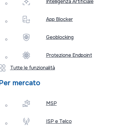
Intelligenza Artificiale
App Blocker
Geoblocking
Protezione Endpoint
Tutte le funzionalità
Per mercato
MSP
La nostra rispo
ISP e Telco