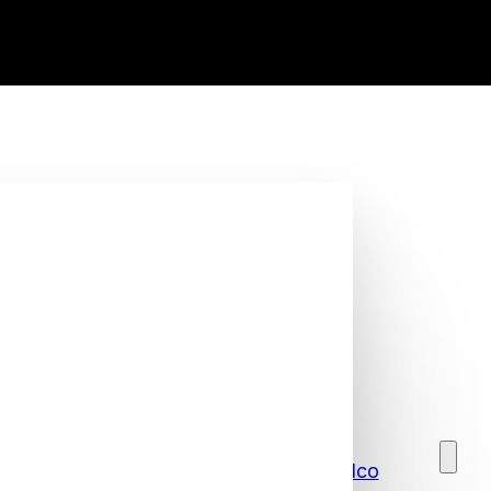
ISP e Telco
per proteggere gli utenti e migliorare
 globale e una gestione semplice.
Supporto
Chiedi i prezzi per ISP e Telco