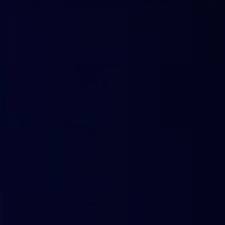
generalmente en la parte inferior izquierda de la pantalla, 
conectaría.
De nuevo, es inmediatamente evidente si la página a la que
sitio oficial de la marca.
Protección DNS de última generac
totalmente basada en la nube y en 
artificial, y fácil de activar.
Uso de un filtro DNS
Una buena manera de proteger a la empresa (también) del 
significa esto? La solución, que también está disponible en
acceso a cualquier sitio de riesgo. Sin entrar en demasiad