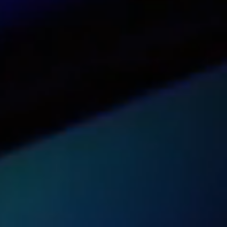
Vea nuestro panel en acción
Pruébalo ahora
Obtenga precios para su organizaci
Obtener una cotización