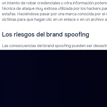
un intento de robar credenciales u otra información potenc
técnica de ataque muy exitosa utilizada por los hackers pa
estafas. Haciéndose pasar por una marca conocida por el d
víctimas para que hagan clic en un enlace o en un archivo a
Los riesgos del brand spoofing
Las consecuencias del brand spoofing pueden ser desastro
pertenece el empleado atrapado. Uno puede, de hecho, cor
introduciendo los datos de acceso a la banca en línea como
página web, aparentemente del propio banco, o proporcio
donde quizás se haya configurado el método-, o, de nuevo,
crédito, etc.
Esta información puede utilizarse de inmediato, por ejemplo
suscrito, o para realizar compras con la tarjeta de crédit
es fácil que la información personal recopilada se agrupe
en venta al mejor postor en la Dark Web.