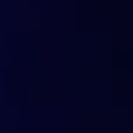
Al adoptar FlashStart, podrás navegar por internet sabie
que trabaja incansablemente para proteger tu información 
indiscretas del mundo cibernético. ¡No dejes que los ata
seguridad digital!
Esperamos que este artículo te haya proporcionado inform
en línea con FlashStart.
¡Nos vemos en la próxima publicación!
Protección DNS de última generac
totalmente basada en la nube y en
inteligencia artificial, fácil de activa
Puedes activar la protección de FlashStart® Cloud en 
proteger dispositivos de escritorio, móviles y disposit