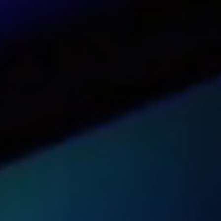
Vea nuestro panel en acción
Pruébalo ahora
Obtenga precios para su organizaci
Obtener una cotización