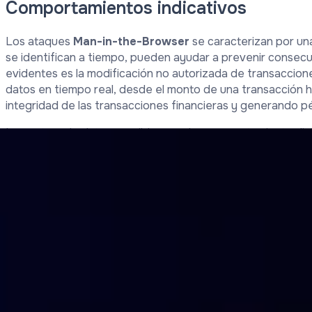
Comportamientos indicativos
Los ataques
Man-in-the-Browser
se caracterizan por una
se identifican a tiempo, pueden ayudar a prevenir consec
evidentes es la modificación no autorizada de transaccion
datos en tiempo real, desde el monto de una transacción 
integridad de las transacciones financieras y generando pér
La captura de datos sensibles es otro comportamiento dis
Los ciberdelincuentes pueden interceptar y registrar inf
de tarjetas de crédito y datos personales. Esta recopilaci
perpetrar fraudes más elaborados, comprometiendo la priva
usuarios afectados.
La manipulación de la interfaz de usuario es una táctica 
atacantes pueden cambiar la apariencia de páginas web le
introduzcan información sensible en formularios falsos. Es
peligrosa, ya que puede hacer que los usuarios revelen dat
La presencia de transacciones no autorizadas o la ejecuci