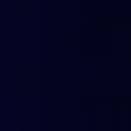
La diversificación del mundo digital ofrece a los atacante
que emplear estrategias Man-in-the-Browser. Es imperati
medidas proactivas para proteger navegadores, aplicacion
reduciendo así el riesgo de comprometer la seguridad e in
vez más interconectado.
Protección DNS de última generac
totalmente basada en la nube y en
inteligencia artificial, fácil de activa
¿Cómo actúa FlashStart contra los a
Filtrado de contenido y URL: